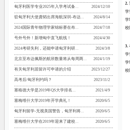
2.
匈牙利医学专业2025年入学考试备...
2024/12/10
学
驻匈牙利大使龚韬出席海航深圳-布达...
2024/8/14
学
2024国际青年物理学家锦标赛在布...
2024/7/18
校
号外号外！新增匈中直飞航线！
2024/4/30
3.
2024考研失利，还能申请匈牙利研...
2024/3/8
学
北京至布达佩斯的航班数量将从每周两...
2024/1/19
学
有关匈牙利居留许可申请的介绍
2023/12/27
校
高考后/匈牙利约吗？
2023/11/2
塞格德大学是2019年QS大学排名...
2021/4/9
塞梅维什大学2019年开学典礼！
2020/6/5
匈牙利留学-无视美国警告，匈牙利将...
2020/6/5
塞梅维什大学在2019年迎来了建校...
2020/6/5