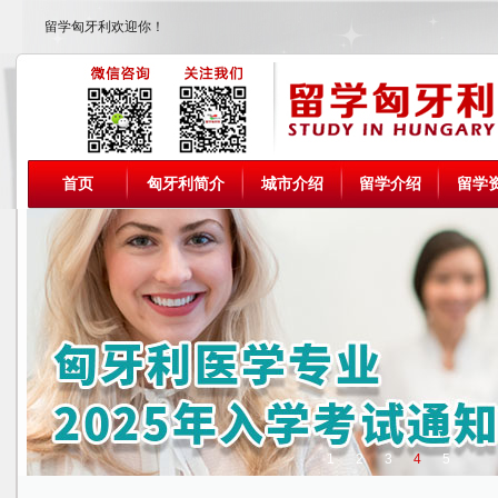
留学匈牙利欢迎你！
首页
匈牙利简介
城市介绍
留学介绍
留学
1
2
3
4
5