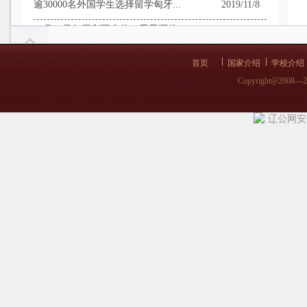
逾30000名外国学生选择留学匈牙...
2019/11/8
10月23日匈牙利国庆节：看看哪些...
2019/11/8
匈牙利留学-预祝大家国庆节快乐！
2019/9/27
首页
国家介绍
学校介绍
匈牙利国庆节烟花欣赏
2019/9/12
Copyright@2008—
匈牙利留学-匈牙利行前指导！
2019/8/30
辽公网安备 
匈牙利8•20国庆节目和活动在等你...
2019/8/19
匈牙利的教育没你想的那么简单！影响...
2019/8/12
匈牙利留学-【中匈建交70周年】发...
2019/7/17
欧洲留学市场不太平，匈牙利留学正当...
2019/7/4
匈牙利留学-高考后去匈牙利学医学来...
2019/7/4
匈牙利首都布达佩斯，一个有着“多瑙...
2019/7/3
匈牙利留学-高考留学两手准备，让高...
2019/6/6
塞梅维什大学5月18日北京直入考试...
2019/5/13