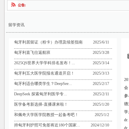
公告:
留学资讯
匈牙利居留证（粉卡）办理及续签指南
2025/6/11
匈牙利直飞往返航班
2025/3/28
2025QS世界大学学科排名发布！...
2025/3/14
匈牙利五大医学院报名通道开启！
2025/3/13
2
匈牙利适合哪类学生？DeepSee...
2025/2/17
会
DeepSeek 探索匈牙利医学专...
2025/2/11
参
德
医学备考新选择-直播课来啦！
2025/1/20
学
和佩奇大学医学院教授一起备考吧！
2025/1/2
dr
持匈牙利护照可免签将近180个国家...
2024/12/10
dr