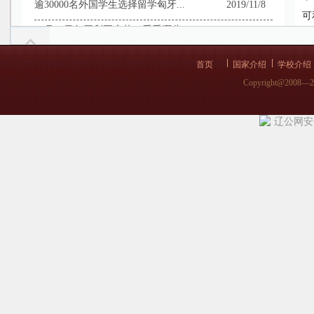
逾30000名外国学生选择留学匈牙...
2019/11/8
可
10月23日匈牙利国庆节：看看哪些...
2019/11/8
考
匈牙利留学-预祝大家国庆节快乐！
2019/9/27
首页
国家介绍
学校介绍
匈牙利国庆节烟花欣赏
2019/9/12
Copyright@2008—
匈牙利留学-匈牙利行前指导！
2019/8/30
辽公网安备 
匈牙利8•20国庆节目和活动在等你...
2019/8/19
匈牙利的教育没你想的那么简单！影响...
2019/8/12
匈牙利留学-【中匈建交70周年】发...
2019/7/17
欧洲留学市场不太平，匈牙利留学正当...
2019/7/4
匈牙利留学-高考后去匈牙利学医学来...
2019/7/4
匈牙利首都布达佩斯，一个有着“多瑙...
2019/7/3
匈牙利留学-高考留学两手准备，让高...
2019/6/6
反
塞梅维什大学5月18日北京直入考试...
2019/5/13
利