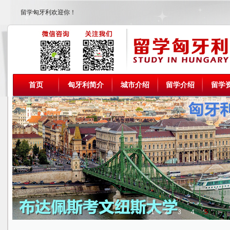
留学匈牙利欢迎你！
首页
匈牙利简介
城市介绍
留学介绍
留学
1
2
3
4
5