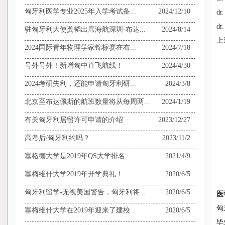
匈牙利医学专业2025年入学考试备...
2024/12/10
dr
dr
驻匈牙利大使龚韬出席海航深圳-布达...
2024/8/14
上
2024国际青年物理学家锦标赛在布...
2024/7/18
号外号外！新增匈中直飞航线！
2024/4/30
2024考研失利，还能申请匈牙利研...
2024/3/8
北京至布达佩斯的航班数量将从每周两...
2024/1/19
有关匈牙利居留许可申请的介绍
2023/12/27
高考后/匈牙利约吗？
2023/11/2
塞格德大学是2019年QS大学排名...
2021/4/9
塞梅维什大学2019年开学典礼！
2020/6/5
匈牙利留学-无视美国警告，匈牙利将...
2020/6/5
医
匈
塞梅维什大学在2019年迎来了建校...
2020/6/5
毕