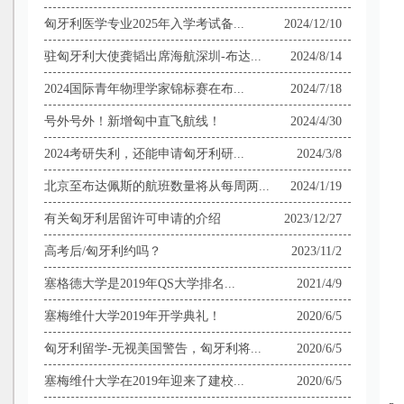
匈牙利医学专业2025年入学考试备...
2024/12/10
驻匈牙利大使龚韬出席海航深圳-布达...
2024/8/14
2024国际青年物理学家锦标赛在布...
2024/7/18
号外号外！新增匈中直飞航线！
2024/4/30
2024考研失利，还能申请匈牙利研...
2024/3/8
北京至布达佩斯的航班数量将从每周两...
2024/1/19
有关匈牙利居留许可申请的介绍
2023/12/27
高考后/匈牙利约吗？
2023/11/2
塞格德大学是2019年QS大学排名...
2021/4/9
塞梅维什大学2019年开学典礼！
2020/6/5
匈牙利留学-无视美国警告，匈牙利将...
2020/6/5
塞梅维什大学在2019年迎来了建校...
2020/6/5