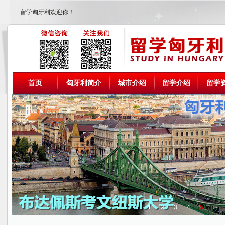
留学匈牙利欢迎你！
首页
匈牙利简介
城市介绍
留学介绍
留学
1
2
3
4
5