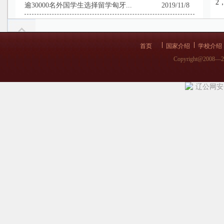
2
逾30000名外国学生选择留学匈牙...
2019/11/8
10月23日匈牙利国庆节：看看哪些...
2019/11/8
究
匈牙利留学-预祝大家国庆节快乐！
2019/9/27
需
首页
国家介绍
学校介绍
匈牙利国庆节烟花欣赏
2019/9/12
Copyright@2008—
匈牙利留学-匈牙利行前指导！
2019/8/30
辽公网安备 
匈牙利8•20国庆节目和活动在等你...
2019/8/19
匈牙利的教育没你想的那么简单！影响...
2019/8/12
匈牙利留学-【中匈建交70周年】发...
2019/7/17
欧洲留学市场不太平，匈牙利留学正当...
2019/7/4
匈牙利留学-高考后去匈牙利学医学来...
2019/7/4
匈牙利首都布达佩斯，一个有着“多瑙...
2019/7/3
匈牙利留学-高考留学两手准备，让高...
2019/6/6
塞梅维什大学5月18日北京直入考试...
2019/5/13