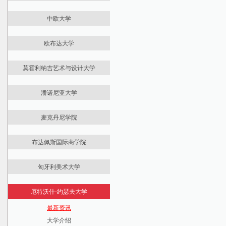
工程学院
最新资讯
国际预科
课程学费
国际商务管理学院
农业学院
中欧大学
大学介绍
学位课程
住宿生活
贸易、餐饮和旅游学院
信息与科学学院
最新资讯
国际预科
住宿生活
金融和会计学院
经济与工商管理学院
欧布达大学
大学介绍
学位课程
扎拉埃格尔塞格管理学院
法律与政治科学学院
最新资讯
国际预科
住宿生活
卫生科学与社会研究学院
莫霍利纳吉艺术与设计大学
大学介绍
学位课程
Juhász Gyula 教师培训学院
最新资讯
国际预科
课程学费
潘诺尼亚大学
大学介绍
学位课程
住宿生活
最新快讯
国际预科
课程学费
麦克丹尼学院
大学介绍
学位课程
住宿生活
最新资讯
国际预科
课程学费
Keleti商务管理学院
布达佩斯国际商学院
大学介绍
学位课程
住宿生活
Alba Regia技术学院
留学资讯
医学预科
课程学费
申请报名
Kálmán Kandó电气工程学院
匈牙利美术大学
大学介绍
本科课程
John von Neumann信息学学院
最新资讯
预科课程
Sándor Rejtő轻工和环保工程学院
厄特沃什·约瑟夫大学
大学介绍
学位课程
Donát Bánki机械工程安全技术学院
最新资讯
专业介绍1
课程学费
Ágoston Trefort工程学教育中心
大学介绍
专业介绍2
住宿生活
安全和安全科学博士学院