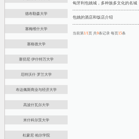
大学介绍
学位课程
住宿生活
机械工程学院
商务与经济学院
匈牙利包姚城，多种族多文化的名城
最新资讯
国际预科
课程学费
自然科学学院
音乐与视觉艺术学院
德布勒森大学
大学介绍
本科课程
住宿生活
包姚的酒店和饭店介绍
土木工程学院
药学院
最新资讯
国际预科
硕士课程
机械工程学院
经济与社会科学学院
文化科学，教育与区域发展学院
塞梅维什大学
大学介绍
本科课程
课程学费
农业与环境科学学院
电气工程与信息学学院
当前第
1/1
页 共
9
条记录 每页
15
条
工程与信息技术学院
最新资讯
国际预科
硕士课程
住宿生活
经济与社会科学学院
化学技术与生物技术学院
塞格德大学
大学介绍
本科课程
申请文件
应用艺术与教育学院
交通运输工程与车辆工程学院
最新资讯
学位课程
硕士课程
住宿生活
建筑与土木工程学院
塞切尼·伊什特万大学
大学介绍
住宿生活
住宿生活
经济、农业与卫生研究学院
最新资讯
国际预科
医学院
厄特沃什·罗兰大学
大学介绍
学位课程
药学院
最新资讯
国际预科
课程学费
牙科学院
布达佩斯商业与经济大学
大学介绍
学位课程
住宿生活
健康科学学院
最新资讯
国际预科
课程学费
医学院
卫生与公共服务学院
高波什瓦尔大学
大学介绍
本科课程
住宿生活
药学院
医学预科
最新资讯
国际预科
硕士课程
文学院
米什科尔茨大学
大学介绍
学位课程
课程学费
牙医学院
最新资讯
国际预科
课程学费
住宿生活
音乐学院
杜蒙尼·柏尔学院
大学介绍
学位课程
住宿生活
博士课程