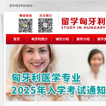
留学匈牙利欢迎你！
首页
匈牙利简介
城市介绍
留学介绍
留学
1
2
3
4
5