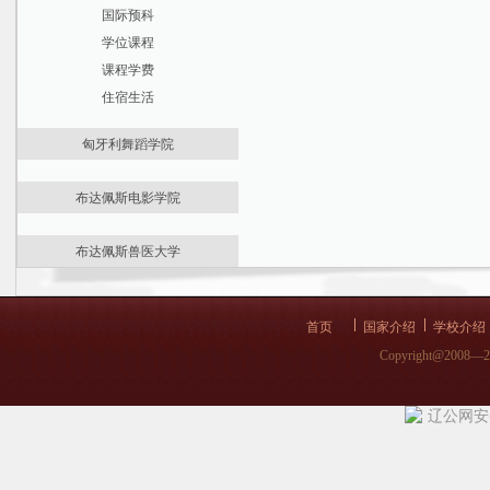
国际预科
国际预科
材料科学与技术博士学院
学位课程
学位课程
应用信息学和应用数学博士学院
课程学费
课程学费
住宿生活
住宿生活
匈牙利舞蹈学院
最新资讯
布达佩斯电影学院
大学介绍
最新资讯
国际预科
布达佩斯兽医大学
大学介绍
学位课程
最新资讯
学位课程
课程费用
大学介绍
课程费用
申请材料
首页
国家介绍
学校介绍
医学预科
申请要求
申请要求
Copyright@2008—
学位课程
辽公网安备 