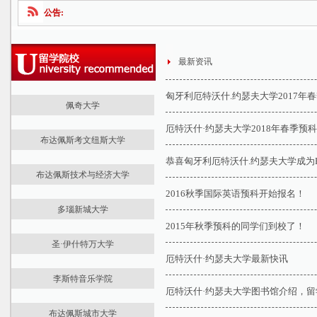
公告:
最新资讯
匈牙利厄特沃什.约瑟夫大学2017年
佩奇大学
最新资讯
厄特沃什·约瑟夫大学2018年春季预
布达佩斯考文纽斯大学
大学介绍
恭喜匈牙利厄特沃什.约瑟夫大学成为E
最新资讯
国际预科
布达佩斯技术与经济大学
大学介绍
学位课程
2016秋季国际英语预科开始报名！
最新资讯
国际预科
课程学费
多瑙新城大学
大学介绍
学位课程
住宿生活
2015年秋季预科的同学们到校了！
最新资讯
国际预科
住宿生活
医学院
圣·伊什特万大学
大学介绍
学位课程
经济学院
法学院
厄特沃什·约瑟夫大学最新快讯
最新资讯
国际预科
课程学费
商学院
人文学院
李斯特音乐学院
大学介绍
学位课程
住宿生活
社会科学与国际关系学院
科学学院
厄特沃什·约瑟夫大学图书馆介绍，
最新资讯
国际预科
课程学费
建筑学院
健康科学学院
布达佩斯城市大学