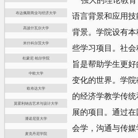
强大的理论教育
大学介绍
学位课程
药学院
最新资讯
国际预科
课程学费
牙科学院
布达佩斯商业与经济大学
语言背景和应用技
大学介绍
学位课程
住宿生活
健康科学学院
最新资讯
国际预科
课程学费
医学院
卫生与公共服务学院
高波什瓦尔大学
背景。学院设有本
大学介绍
本科课程
住宿生活
药学院
医学预科
最新资讯
国际预科
硕士课程
文学院
米什科尔茨大学
大学介绍
学位课程
些学习项目。社会
课程学费
牙医学院
最新资讯
国际预科
课程学费
住宿生活
音乐学院
杜蒙尼·柏尔学院
大学介绍
学位课程
住宿生活
博士课程
旨是帮助学生更好
工程学院
最新资讯
国际预科
课程学费
国际商务管理学院
农业学院
中欧大学
大学介绍
学位课程
住宿生活
贸易、餐饮和旅游学院
信息与科学学院
变化的世界。
学院
最新资讯
国际预科
住宿生活
金融和会计学院
经济与工商管理学院
欧布达大学
大学介绍
学位课程
扎拉埃格尔塞格管理学院
法律与政治科学学院
的经济学教学传统
最新资讯
国际预科
住宿生活
卫生科学与社会研究学院
莫霍利纳吉艺术与设计大学
大学介绍
学位课程
Juhász Gyula 教师培训学院
展的项目。通过在
最新资讯
国际预科
课程学费
潘诺尼亚大学
大学介绍
学位课程
住宿生活
会学，沟通与传媒
最新快讯
国际预科
课程学费
麦克丹尼学院
大学介绍
学位课程
住宿生活