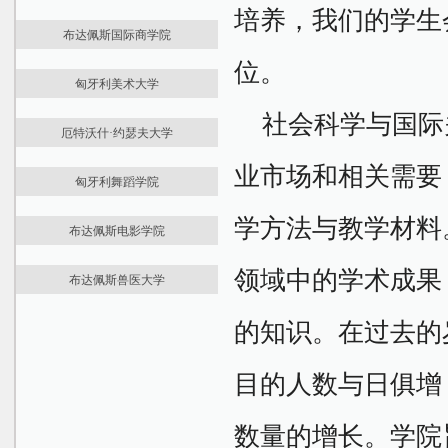
培养，我们的学生
最新资讯
国际预科
课程学费
Keleti商务管理学院
布达佩斯国际商学院
大学介绍
学位课程
住宿生活
Alba Regia技术学院
位。
留学资讯
医学预科
课程学费
申请报名
Kálmán Kandó电气工程学院
匈牙利美术大学
大学介绍
本科课程
John von Neumann信息学学院
最新资讯
预科课程
社会科学与国际
Sándor Rejtő轻工和环保工程学院
厄特沃什·约瑟夫大学
大学介绍
学位课程
Donát Bánki机械工程安全技术学院
最新资讯
专业介绍1
课程学费
业市场和相关需要
Ágoston Trefort工程学教育中心
匈牙利舞蹈学院
大学介绍
专业介绍2
住宿生活
安全和安全科学博士学院
最新资讯
国际预科
国际预科
材料科学与技术博士学院
学方法与教学材料
布达佩斯电影学院
大学介绍
学位课程
学位课程
应用信息学和应用数学博士学院
最新资讯
国际预科
课程学费
课程学费
领域中的学术成果
布达佩斯兽医大学
大学介绍
学位课程
住宿生活
住宿生活
最新资讯
学位课程
课程费用
的知识。
在过去的
大学介绍
课程费用
申请材料
医学预科
申请要求
申请要求
目的人数与日俱增
学位课程
数量的增长。学院