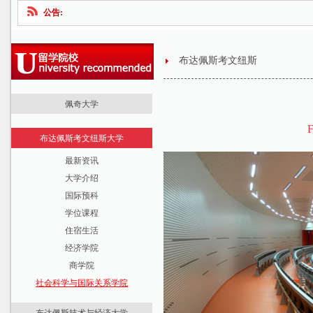
公告:
布达佩斯考文纽斯
佩奇大学
最新资讯
F
布达佩斯考文纽斯大学
大学介绍
最新资讯
国际预科
大学介绍
学位课程
国际预科
课程学费
学位课程
住宿生活
住宿生活
医学院
经济学院
法学院
商学院
人文学院
社会科学与国际关系学院
科学学院
健康科学学院