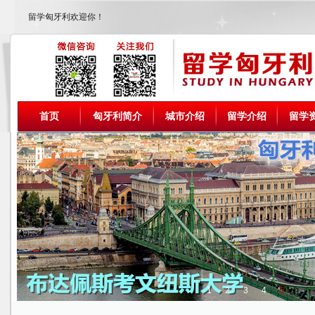
留学匈牙利欢迎你！
首页
匈牙利简介
城市介绍
留学介绍
留学
1
2
3
4
5