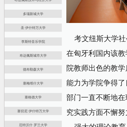
布达佩斯技术与经济大学
商务与经济学院
最新资讯
音乐与视觉艺术学院
多瑙新城大学
大学介绍
药学院
最新资讯
国际预科
文化科学，教育与区域发展学院
圣·伊什特万大学
大学介绍
学位课程
工程与信息技术学院
考文纽斯大学社
最新资讯
国际预科
课程学费
李斯特音乐学院
大学介绍
学位课程
住宿生活
最新资讯
国际预科
课程学费
在匈牙利国内该教
建筑学院
布达佩斯城市大学
大学介绍
学位课程
住宿生活
机械工程学院
最新资讯
国际预科
课程学费
自然科学学院
院教师出色的教学
德布勒森大学
大学介绍
本科课程
住宿生活
土木工程学院
最新资讯
国际预科
硕士课程
机械工程学院
经济与社会科学学院
能力为学院争得了
塞梅维什大学
大学介绍
本科课程
课程学费
农业与环境科学学院
电气工程与信息学学院
最新资讯
国际预科
硕士课程
住宿生活
经济与社会科学学院
化学技术与生物技术学院
部门一直不断地在
塞格德大学
大学介绍
本科课程
申请文件
应用艺术与教育学院
交通运输工程与车辆工程学院
最新资讯
学位课程
硕士课程
住宿生活
建筑与土木工程学院
究实践方面不懈努
塞切尼·伊什特万大学
大学介绍
住宿生活
住宿生活
经济、农业与卫生研究学院
最新资讯
国际预科
医学院
厄特沃什·罗兰大学