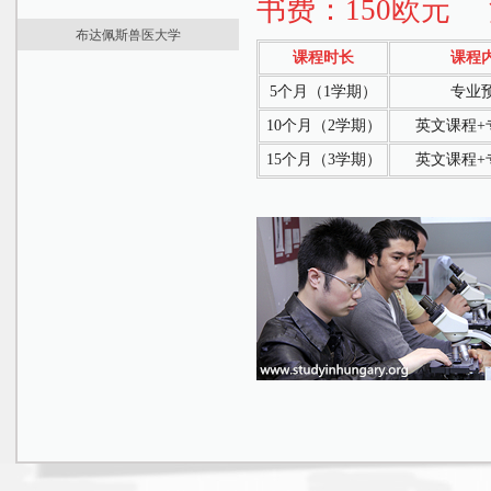
书费：150欧元
最新资讯
国际预科
课程学费
课程学费
布达佩斯兽医大学
大学介绍
学位课程
住宿生活
住宿生活
课程时长
课程
最新资讯
学位课程
课程费用
5个月（1学期）
专业
大学介绍
课程费用
申请材料
医学预科
10个月（2学期）
英文课程+
申请要求
申请要求
学位课程
15个月（3学期）
英文课程+