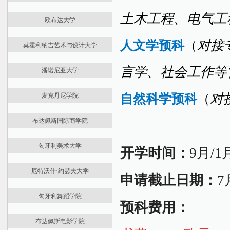
住宿生活
贸易、餐饮和旅游学院
信息与科学学院
最新资讯
国际预科
住宿生活
金融和会计学院
经济与工商管理学院
土木工程、电气工
欧布达大学
大学介绍
学位课程
扎拉埃格尔塞格管理学院
法律与政治科学学院
最新资讯
国际预科
住宿生活
卫生科学与社会研究学院
人文学预科
（
对接
莫霍利纳吉艺术与设计大学
大学介绍
学位课程
Juhász Gyula 教师培训学院
最新资讯
国际预科
课程学费
言学、社会工作等
潘诺尼亚大学
大学介绍
学位课程
住宿生活
最新快讯
国际预科
课程学费
自然科学预科
（
对
麦克丹尼学院
大学介绍
学位课程
住宿生活
最新资讯
国际预科
课程学费
Keleti商务管理学院
布达佩斯国际商学院
大学介绍
学位课程
住宿生活
Alba Regia技术学院
留学资讯
医学预科
课程学费
申请报名
Kálmán Kandó电气工程学院
匈牙利美术大学
开学时间：
9月/1
大学介绍
本科课程
John von Neumann信息学学院
最新资讯
预科课程
Sándor Rejtő轻工和环保工程学院
厄特沃什·约瑟夫大学
大学介绍
学位课程
申请截止日期：
7
Donát Bánki机械工程安全技术学院
最新资讯
专业介绍1
课程学费
Ágoston Trefort工程学教育中心
匈牙利舞蹈学院
大学介绍
专业介绍2
住宿生活
安全和安全科学博士学院
预科费用：
最新资讯
国际预科
国际预科
材料科学与技术博士学院
布达佩斯电影学院
大学介绍
学位课程
学位课程
应用信息学和应用数学博士学院