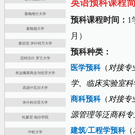
英语预科课程
大学介绍
本科课程
住宿生活
土木工程学院
最新资讯
国际预科
硕士课程
机械工程学院
经济与社会科学学院
塞梅维什大学
大学介绍
本科课程
课程学费
农业与环境科学学院
预科课程时间：
1
电气工程与信息学学院
最新资讯
国际预科
硕士课程
住宿生活
经济与社会科学学院
化学技术与生物技术学院
塞格德大学
大学介绍
本科课程
申请文件
应用艺术与教育学院
交通运输工程与车辆工程学院
月）
最新资讯
学位课程
硕士课程
住宿生活
建筑与土木工程学院
塞切尼·伊什特万大学
大学介绍
住宿生活
住宿生活
经济、农业与卫生研究学院
预科种类：
最新资讯
国际预科
医学院
厄特沃什·罗兰大学
大学介绍
学位课程
药学院
医学预科
（
对接专
最新资讯
国际预科
课程学费
牙科学院
布达佩斯商业与经济大学
大学介绍
学位课程
住宿生活
健康科学学院
学、临床实验室科
最新资讯
国际预科
课程学费
医学院
卫生与公共服务学院
高波什瓦尔大学
大学介绍
本科课程
住宿生活
药学院
医学预科
商科预科
（
对接专
最新资讯
国际预科
硕士课程
文学院
米什科尔茨大学
大学介绍
学位课程
课程学费
牙医学院
最新资讯
国际预科
源管理等泛商科专
课程学费
住宿生活
音乐学院
杜蒙尼·柏尔学院
大学介绍
学位课程
住宿生活
博士课程
工程学院
最新资讯
国际预科
课程学费
国际商务管理学院
建筑
/
工程学预科
（
农业学院
中欧大学
大学介绍
学位课程