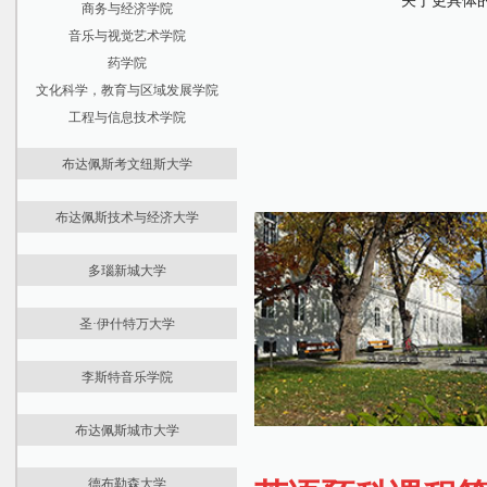
关于更具体
商务与经济学院
音乐与视觉艺术学院
药学院
文化科学，教育与区域发展学院
Mr
工程与信息技术学院
布达佩斯考文纽斯大学
最新资讯
布达佩斯技术与经济大学
大学介绍
最新资讯
国际预科
多瑙新城大学
大学介绍
学位课程
最新资讯
国际预科
住宿生活
圣·伊什特万大学
大学介绍
学位课程
经济学院
最新资讯
国际预科
课程学费
商学院
李斯特音乐学院
大学介绍
学位课程
住宿生活
社会科学与国际关系学院
最新资讯
国际预科
课程学费
建筑学院
布达佩斯城市大学
大学介绍
学位课程
住宿生活
机械工程学院
最新资讯
国际预科
课程学费
自然科学学院
德布勒森大学