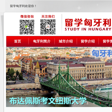
留学匈牙利欢迎你！
首页
匈牙利简介
城市介绍
留学介绍
留学
1
2
3
4
5